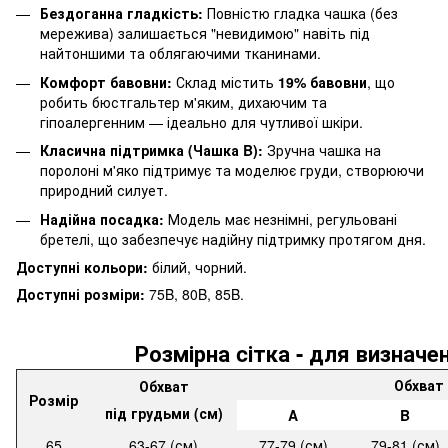
Бездоганна гладкість:
Повністю гладка чашка (без
мережива) залишається "невидимою" навіть під
найтоншими та облягаючими тканинами.
Комфорт бавовни:
Склад містить
19% бавовни
, що
робить бюстгальтер м'яким, дихаючим та
гіпоалергенним — ідеально для чутливої шкіри.
Класична підтримка (Чашка B):
Зручна чашка на
поролоні м'яко підтримує та моделює груди, створюючи
природний силует.
Надійна посадка:
Модель має незнімні, регульовані
бретелі, що забезпечує надійну підтримку протягом дня.
Доступні кольори:
білий, чорний.
Доступні розміри:
75B, 80B, 85B.
Розмірна cітка - для визначе
Обхват 
Обхват
Розмір
під грудьми (см)
A
B
65
63-67 (см)
77-79 (см)
79-81 (см)