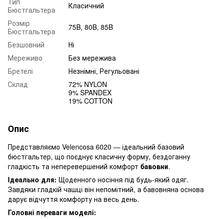
Тип
Класичний
Бюстгальтера
Розмір
75B, 80B, 85B
Бюстгальтера
Безшовний
Ні
Мереживо
Без мережива
Бретелі
Незнімні, Регульовані
Склад
72% NYLON
9% SPANDEX
19% COTTON
Опис
Представляємо Velencosa 6020 — ідеальний базовий
бюстгальтер, що поєднує класичну форму, бездоганну
гладкість та неперевершений комфорт
бавовни
.
Ідеально для:
Щоденного носіння під будь-який одяг.
Завдяки гладкій чашці він непомітний, а бавовняна основа
дарує відчуття комфорту на весь день.
Головні переваги моделі: