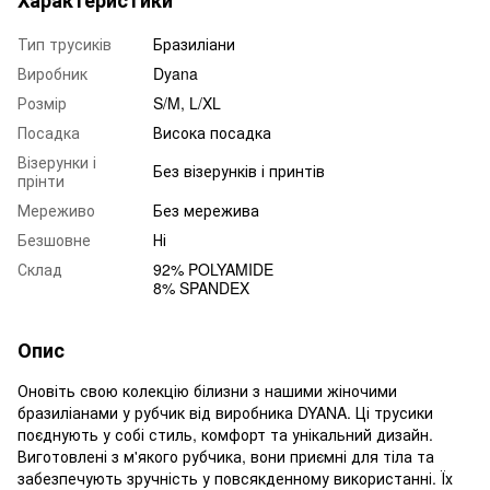
Тип трусиків
Бразиліани
Виробник
Dyana
Розмір
S/M, L/XL
Посадка
Висока посадка
Візерунки і
Без візерунків і принтів
прінти
Мереживо
Без мережива
Безшовне
Ні
Склад
92% POLYAMIDE
8% SPANDEX
Опис
Оновіть свою колекцію білизни з нашими жіночими
бразиліанами у рубчик від виробника DYANA. Ці трусики
поєднують у собі стиль, комфорт та унікальний дизайн.
Виготовлені з м'якого рубчика, вони приємні для тіла та
забезпечують зручність у повсякденному використанні. Їх