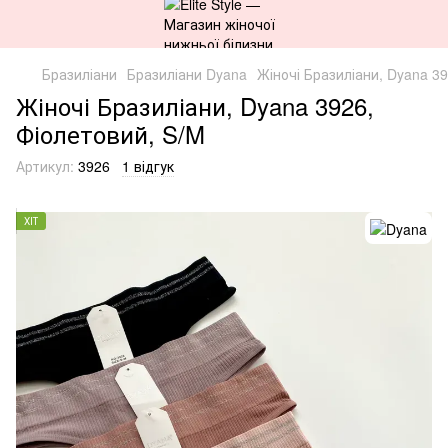
Бразиліани
Бразиліани Dyana
Жіночі Бразиліани, Dyana 3
Жіночі Бразиліани, Dyana 3926,
Фіолетовий, S/M
Артикул:
3926
1 відгук
ХІТ