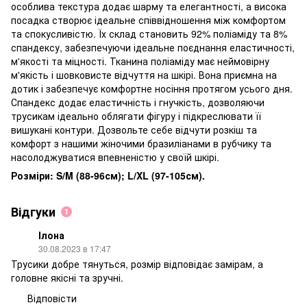
особлива текстура додає шарму та елегантності, а висока
посадка створює ідеальне співвідношення між комфортом
та спокусливістю. Їх склад становить 92% поліаміду та 8%
спандексу, забезпечуючи ідеальне поєднання еластичності,
м'якості та міцності. Тканина поліаміду має неймовірну
м'якість і шовковисте відчуття на шкірі. Вона приємна на
дотик і забезпечує комфортне носіння протягом усього дня.
Спандекс додає еластичність і гнучкість, дозволяючи
трусикам ідеально облягати фігуру і підкреслювати її
вишукані контури. Дозвольте себе відчути розкіш та
комфорт з нашими жіночими бразиліанами в рубчику та
насолоджуватися впевненістю у своїй шкірі.
Розміри: S/M (88-96см); L/XL (97-105см).
Відгуки
1
Ілона
30.08.2023 в 17:47
Трусики добре тянуться, розмір відповідає замірам, а
головне якісні та зручні.
Відповісти