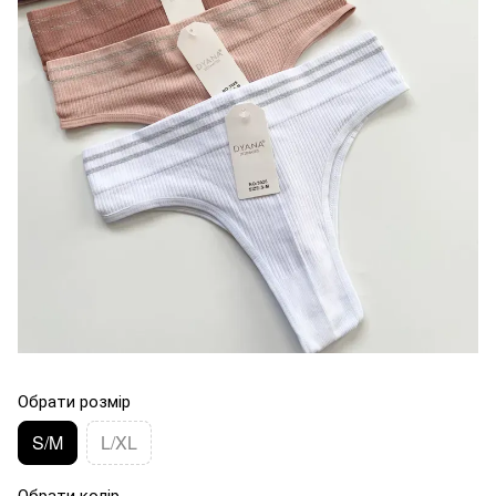
Обрати розмір
S/M
L/XL
Обрати колір