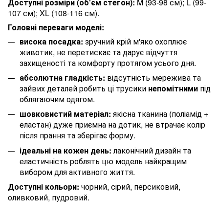
Доступні розміри (об'єм стегон):
M (93-98 см); L (99-
107 см); XL (108-116 см).
Головні переваги моделі:
висока посадка:
зручний крій м'яко охоплює
животик, не перетискає та дарує відчуття
захищеності та комфорту протягом усього дня.
абсолютна гладкість:
відсутність мережива та
зайвих деталей робить ці трусики
непомітними
під
облягаючим одягом.
шовковистий матеріал:
якісна тканина (поліамід +
еластан) дуже приємна на дотик, не втрачає колір
після прання та зберігає форму.
ідеальні на кожен день:
лаконічний дизайн та
еластичність роблять цю модель найкращим
вибором для активного життя.
Доступні кольори:
чорний, сірий, персиковий,
оливковий, пудровий.