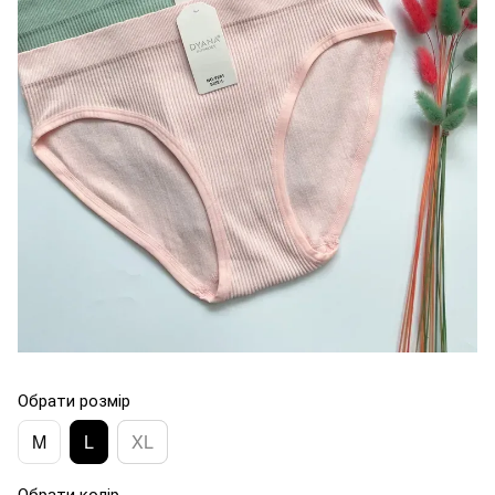
Обрати розмір
M
L
XL
Обрати колір