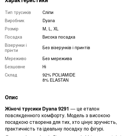
Тип трусиків
Сліпи
Виробник
Dyana
Розмір
M, L, XL
Посадка
Висока посадка
Візерунки і
Без візерунків і принтів
прінти
Мереживо
Без мережива
Безшовне
Ні
Склад
92% POLIAMIDE
8% ELASTAN
Опис
Жіночі трусики Dyana 9291
— це еталон
повсякденного комфорту. Модель з високою
посадкою створена для тих, хто цінує зручність,
практичність та ідеальну посадку по фігурі.