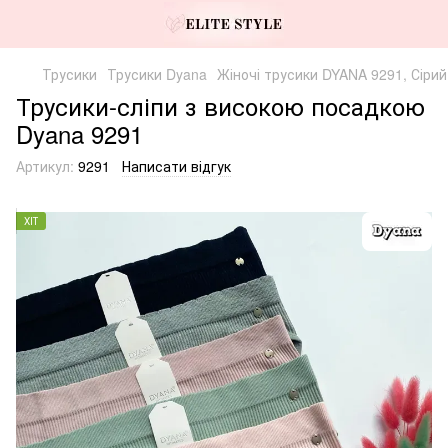
Трусики
Трусики Dyana
Жіночі трусики DYANA 9291, Сірий
Трусики-сліпи з високою посадкою
Dyana 9291
Артикул:
9291
Написати відгук
ХІТ