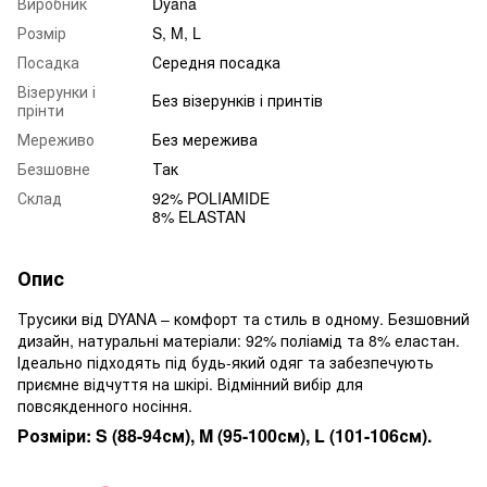
Виробник
Dyana
Розмір
S, M, L
Посадка
Середня посадка
Візерунки і
Без візерунків і принтів
прінти
Мереживо
Без мережива
Безшовне
Так
Склад
92% POLIAMIDE
8% ELASTAN
Опис
Трусики від DYANA – комфорт та стиль в одному. Безшовний
дизайн, натуральні матеріали: 92% поліамід та 8% еластан.
Ідеально підходять під будь-який одяг та забезпечують
приємне відчуття на шкірі. Відмінний вибір для
повсякденного носіння.
Розміри: S (88-94см), M (95-100см), L (101-106см).