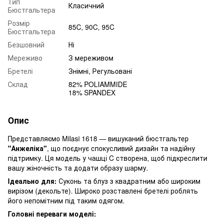
Тип
Класичний
Бюстгальтера
Розмір
85C, 90C, 95C
Бюстгальтера
Безшовний
Ні
Мереживо
З мереживом
Бретелі
Знімні, Регульовані
Склад
82% POLIAMMIDE
18% SPANDEX
Опис
Представляємо Milasi 1618 — вишуканий бюстгальтер
"Анжеліка"
, що поєднує спокусливий дизайн та надійну
підтримку. Ця модель у чашці C створена, щоб підкреслити
вашу жіночність та додати образу шарму.
Ідеально для:
Суконь та блуз з квадратним або широким
вирізом (декольте). Широко розставлені бретелі роблять
його непомітним під таким одягом.
Головні переваги моделі: