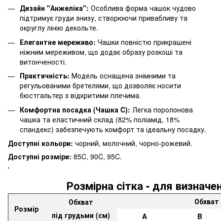
Дизайн "Анжеліка":
Особлива форма чашок чудово
підтримує груди знизу, створюючи привабливу та
округлу лінію декольте.
Елегантне мереживо:
Чашки повністю прикрашені
ніжним мереживом, що додає образу розкоші та
витонченості.
Практичність:
Модель оснащена знімними та
регульованими бретелями, що дозволяє носити
бюстгальтер з відкритими плечима.
Комфортна посадка (Чашка C):
Легка поролонова
чашка та еластичний склад (82% поліамід, 18%
спандекс) забезпечують комфорт та ідеальну посадку.
Доступні кольори:
чорний, молочний, чорно-рожевий.
Доступні розміри:
85C, 90C, 95C.
ʼ
Розмірна cітка - для визначе
Обхват 
Обхват
Розмір
під грудьми (см)
A
B