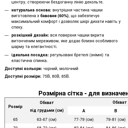
центру, створюючи бездоганну лінію декольте.
натуральна основа:
внутрішня частина чашки
виготовлена з
бавовни (60%)
, що забезпечує
максимальний комфорт і дозволяє шкірі дихати навіть у
спеку.
розкішний дизайн:
вся поверхня чашки вкрита
витонченим мереживом, яке додає білизні особливого
шарму та елегантності.
ідеальна посадка:
регульовані бретелі (знімні) та
еластична спинка.
Доступні кольори:
чорний, молочний
Доступні розміри:
75B, 80B, 85B.
Розмірна cітка - для визначе
Обхват 
Обхват
Розмір
під грудьми (см)
A
B
65
63-67 (см)
77-79 (см)
79-81 (см)
70
68-72 (см)
82-84 (см)
84-86 (см)