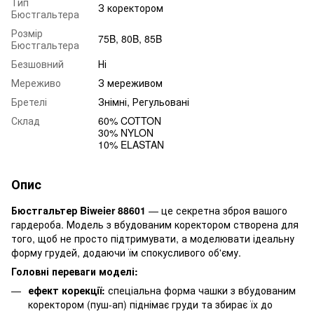
Тип
З коректором
Бюстгальтера
Розмір
75B, 80B, 85B
Бюстгальтера
Безшовний
Ні
Мереживо
З мереживом
Бретелі
Знімні, Регульовані
Склад
60% COTTON
30% NYLON
10% ELASTAN
Опис
Бюстгальтер Biweier 88601
— це секретна зброя вашого
гардероба. Модель з вбудованим коректором створена для
того, щоб не просто підтримувати, а моделювати ідеальну
форму грудей, додаючи їм спокусливого об'єму.
Головні переваги моделі:
ефект корекції:
спеціальна форма чашки з вбудованим
коректором (пуш-ап) піднімає груди та збирає їх до