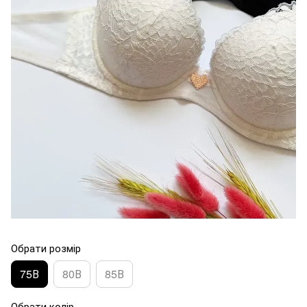
Обрати розмір
75В
80В
85В
Обрати колір