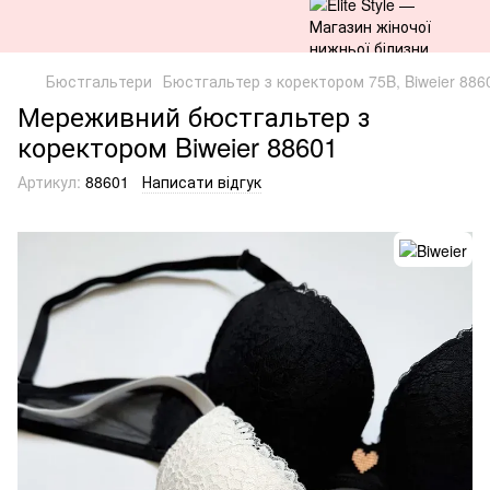
Бюстгальтери
Бюстгальтер з коректором 75B, Biweier 886
Мереживний бюстгальтер з
коректором Biweier 88601
Артикул:
88601
Написати відгук