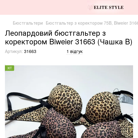
Бюстгальтери
Бюстгальтер з коректором 75B, Biweier 31
Леопардовий бюстгальтер з
коректором Biweier 31663 (Чашка B)
Артикул:
31663
1 відгук
ХІТ