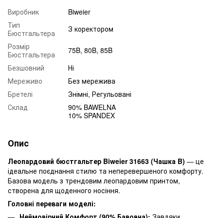
Виробник
Biweier
Тип
З коректором
Бюстгальтера
Розмір
75B, 80B, 85B
Бюстгальтера
Безшовний
Ні
Мереживо
Без мережива
Бретелі
Знімні, Регульовані
Склад
90% BAWELNA
10% SPANDEX
Опис
Леопардовий бюстгальтер Biweier 31663 (Чашка B)
— це
ідеальне поєднання стилю та неперевершеного комфорту.
Базова модель з трендовим леопардовим принтом,
створена для щоденного носіння.
Головні переваги моделі:
Неймовірний Комфорт (90% Бавовна):
Завдяки