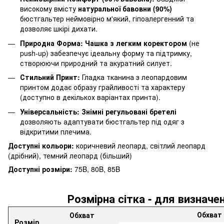
високому вмісту
натуральної бавовни (90%)
бюстгальтер неймовірно м'який, гіпоалергенний та
дозволяє шкірі дихати.
Природна Форма:
Чашка з легким коректором
(не
push-up) забезпечує ідеальну форму та підтримку,
створюючи природний та акуратний силует.
Стильний Принт:
Гладка тканина з леопардовим
принтом додає образу грайливості та характеру
(доступно в декількох варіантах принта).
Універсальність:
Знімні регульовані бретелі
дозволяють адаптувати бюстгальтер під одяг з
відкритими плечима.
Доступні кольори:
коричневий леопард, світлий леопард
(дрібний), темний леопард (більший)
Доступні розміри:
75B, 80B, 85B
Розмірна cітка - для визначе
Обхват 
Обхват
Розмір