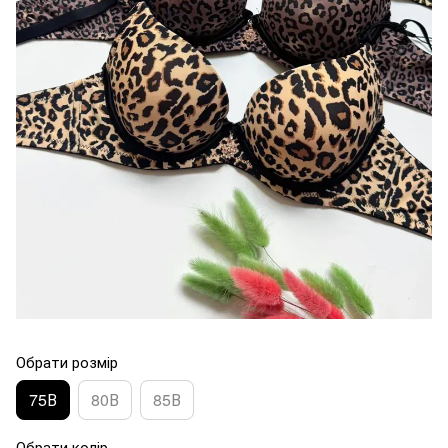
Обрати розмір
75В
80В
85В
Обрати колір