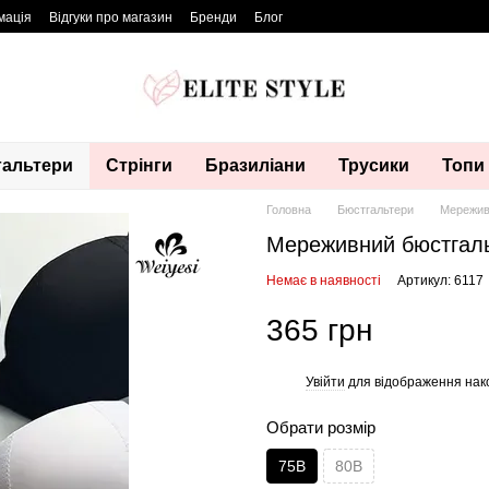
мація
Відгуки про магазин
Бренди
Блог
альтери
Стрінги
Бразиліани
Трусики
Топи
Головна
Бюстгальтери
Мереживн
Мереживний бюстгаль
Немає в наявності
Артикул: 6117
365 грн
Увійти
для відображення нак
%
Обрати розмір
75В
80В