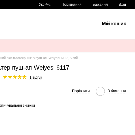
Порівняння
Укр
Рус
Бажання
Вхід
Мій кошик
ий бюстгальтер 75B з пуш-ап, Weiyesi 6117, Білий
тер пуш-ап Weiyesi 6117
1 відгук
Порівняти
В бажання
опичувальної знижки