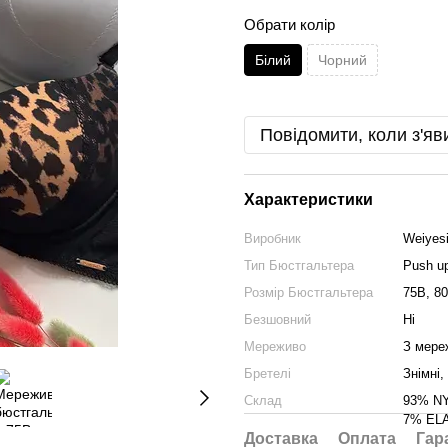
Обрати колір
Білий
Чорний
Повідомити, коли з'яв
Характеристики
Виробник
Weiyes
Тип Бюстгальтера
Push u
Розмір Бюстгальтера
75B, 8
Безшовний
Ні
Мереживо
З мере
Бретелі
Знімні,
Склад
93% N
7% EL
Доставка
Оплата
Гар