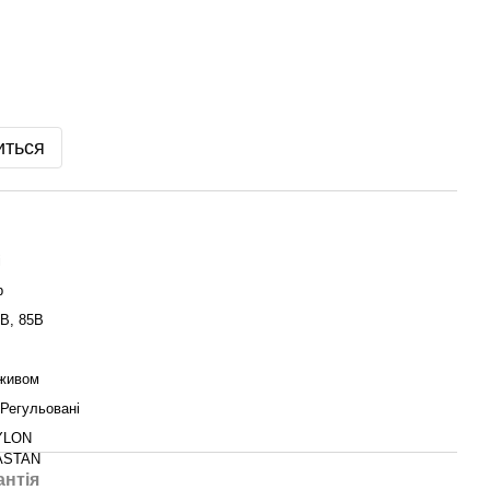
иться
i
p
0B, 85B
живом
 Регульовані
YLON
ASTAN
антія