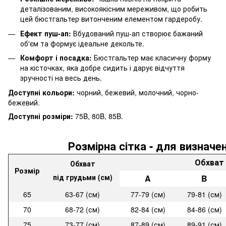
деталізованим, високоякісним мереживом, що робить
цей бюстгальтер витонченим елементом гардеробу.
Ефект пуш-ап:
Вбудований пуш-ап створює бажаний
об'єм та формує ідеальне декольте.
Комфорт і посадка:
Бюстгальтер має класичну форму
на кісточках, яка добре сидить і дарує відчуття
зручності на весь день.
Доступні кольори:
чорний, бежевий, молочний, чорно-
бежевий.
Доступні розміри:
75B, 80B, 85B.
Розмірна cітка - для визначе
Обхват 
Обхват
Розмір
під грудьми (см)
A
B
65
63-67 (см)
77-79 (см)
79-81 (см)
70
68-72 (см)
82-84 (см)
84-86 (см)
75
73-77 (см)
87-89 (см)
89-91 (см)