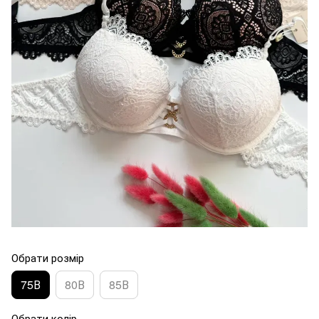
Обрати розмір
75В
80В
85В
Обрати колір