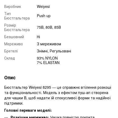
Виробник
Weiyesi
Тип
Push up
Бюстгальтера
Розмір
75B, 80B, 85B
Бюстгальтера
Безшовний
Ні
Мереживо
З мереживом
Бретелі
Знімні, Регульовані
Склад
93% NYLON
7% ELASTAN
Опис
Бюстгальтер Weiyesi 8295 — це справжнє втілення розкоші
та функціональності. Модель з ефектом пуш-ап створена
для чашки B, щоб надати їй спокусливої форми та надійної
підтримки.
Головні переваги моделі:
Розкішне мереживо:
Чашка повністю покрита