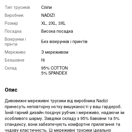
Тип трусиків
Сліпи
Виробник
NADIZI
Розмір
XL, 2XL, 3XL
Посадка
Висока посадка
Візерунки і
Без візерунків і принтів
прінти
Мереживо
З мереживом
Безшовне
Ні
Склад
95% COTTON
5% SPANDEX
Опис
Дивовижні мереживні трусики від виробника Nadizi
принесуть неповторну нотку вишуканості у ваш гардероб.
Їхній гарний дизайн поєднує рубчик і мереживо, надаючи їм
особливого шарму. Завдяки складу з 95% бавовни та 5%
спандексу, вони забезпечують комфортне прилягання та
чудову еластичність. Ці мереживні трусики ідеально