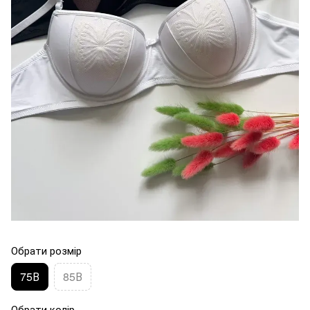
Обрати розмір
75В
85В
Обрати колір