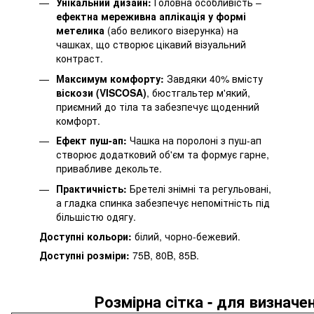
Унікальний дизайн:
Головна особливість –
ефектна мереживна аплікація у формі
метелика
(або великого візерунка) на
чашках, що створює цікавий візуальний
контраст.
Максимум комфорту:
Завдяки 40% вмісту
віскози (VISCOSA)
, бюстгальтер м'який,
приємний до тіла та забезпечує щоденний
комфорт.
Ефект пуш-ап:
Чашка на поролоні з пуш-ап
створює додатковий об'єм та формує гарне,
привабливе декольте.
Практичність:
Бретелі знімні та регульовані,
а гладка спинка забезпечує непомітність під
більшістю одягу.
Доступні кольори:
білий, чорно-бежевий.
Доступні розміри:
75B, 80B, 85B.
Розмірна cітка - для визначе