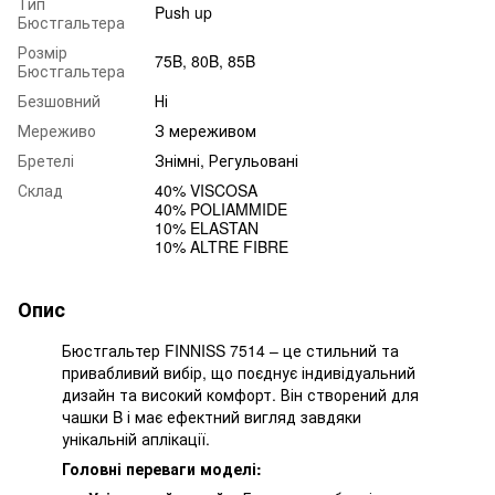
Тип
Push up
Бюстгальтера
Розмір
75B, 80B, 85B
Бюстгальтера
Безшовний
Ні
Мереживо
З мереживом
Бретелі
Знімні, Регульовані
Склад
40% VISCOSA
40% POLIAMMIDE
10% ELASTAN
10% ALTRE FIBRE
Опис
Бюстгальтер FINNISS 7514 – це стильний та
привабливий вибір, що поєднує індивідуальний
дизайн та високий комфорт. Він створений для
чашки B і має ефектний вигляд завдяки
унікальній аплікації.
Головні переваги моделі: