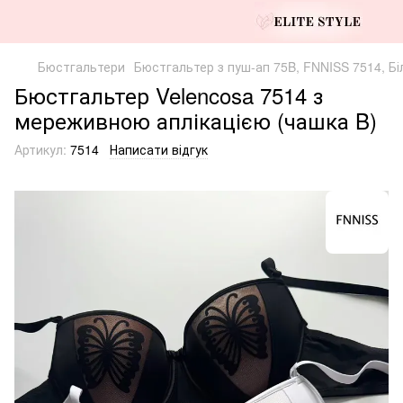
Бюстгальтери
Бюстгальтер з пуш-ап 75B, FNNISS 7514, Бі
Бюстгальтер Velencosa 7514 з
мереживною аплікацією (чашка B)
Артикул:
7514
Написати відгук