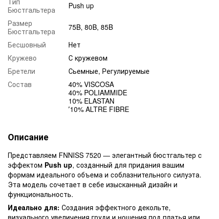
Тип
Push up
Бюстгальтера
Размер
75B, 80B, 85B
Бюстгальтера
Бесшовный
Нет
Кружево
С кружевом
Бретели
Сьемные, Регулируемые
Состав
40% VISCOSA
40% POLIAMMIDE
10% ELASTAN
ʼ10% ALTRE FIBRE
Описание
Представляем FNNISS 7520 — элегантный бюстгальтер с
эффектом
Push up
, созданный для придания вашим
формам идеального объема и соблазнительного силуэта.
Эта модель сочетает в себе изысканный дизайн и
функциональность.
Идеально для:
Создания эффектного декольте,
визуального увеличения груди и ношения под платья или