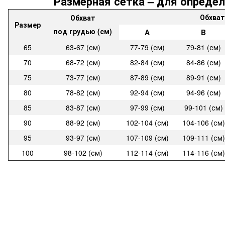
Размерная сетка – для определ
Обхват
Обхват
Размер
под грудью (см)
A
B
65
63-67 (см)
77-79 (см)
79-81 (см)
70
68-72 (см)
82-84 (см)
84-86 (см)
75
73-77 (см)
87-89 (см)
89-91 (см)
80
78-82 (см)
92-94 (см)
94-96 (см)
85
83-87 (см)
97-99 (см)
99-101 (см)
90
88-92 (см)
102-104 (см)
104-106 (см)
95
93-97 (см)
107-109 (см)
109-111 (см)
100
98-102 (см)
112-114 (см)
114-116 (см)