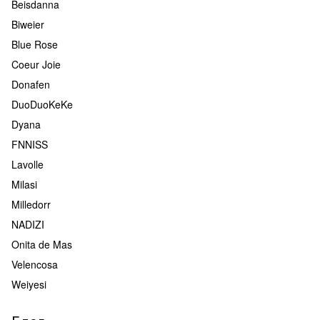
Beisdanna
Biweier
Blue Rose
Coeur Joie
Donafen
DuoDuoKeKe
Dyana
FNNISS
Lavolle
Milasi
Milledorr
NADIZI
Onita de Mas
Velencosa
Weiyesi