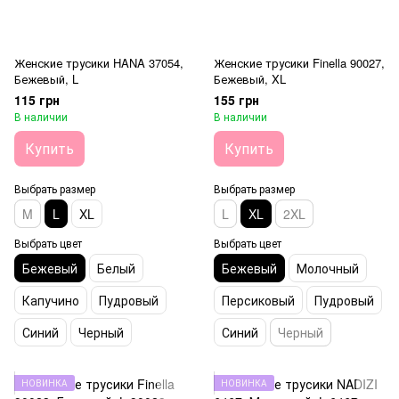
Женские трусики HANA 37054,
Женские трусики Finella 90027,
Бежевый, L
Бежевый, XL
115 грн
155 грн
В наличии
В наличии
Купить
Купить
Выбрать размер
Выбрать размер
M
L
XL
L
XL
2XL
Выбрать цвет
Выбрать цвет
Бежевый
Белый
Бежевый
Молочный
Капучино
Пудровый
Персиковый
Пудровый
Синий
Черный
Синий
Черный
НОВИНКА
НОВИНКА