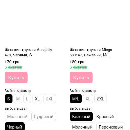
Женские трусики Annajolly
Женские трусики Miego
478, Черный, S
680147, Бежевый, M/L
170 грн
120 грн
В наличии
В наличии
Купить
Купить
Выбрать размер
Выбрать размер
S
M
L
XL
2XL
M/L
XL
2XL
Выбрать цвет
Выбрать цвет
Молочный
Пудровый
Бежевый
Красный
Черный
Молочный
Персиковый