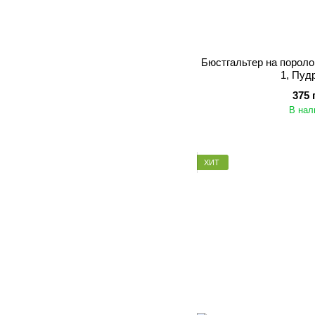
Бюстгальтер на поролон
1, Пуд
375 
В нал
ХИТ