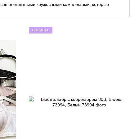
ивая элегантными кружевными комплектами, которые
 в использовании качественных, мягких материалов, таких
ивают не только приятные тактильные ощущения, но и
НОВИНКА
дходят для женщин с разными типами фигуры, что делает
 в интернет-магазине elitestyle.com.ua
большое количество моделей нижнего белья от
Biweier
.
ы и трусики для повседневного ношения, так и кружевные
бразу. Наш ассортимент также включает корректирующее
аёт идеальный силуэт.
пки в розницу от 1 штуки
, что идеально подходит для
подобрать бельё именно под свои нужды, не переплачивая
ый ряд, чтобы каждая женщина могла найти идеально
ь
Biweier
изготовлена из проверенных и гипоаллергенных