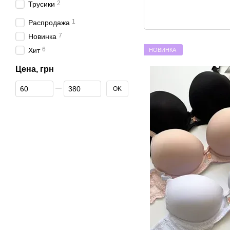
2
Трусики
1
Распродажа
7
Новинка
6
Хит
НОВИНКА
Цена, грн
От Цена, грн
До Цена, грн
OK