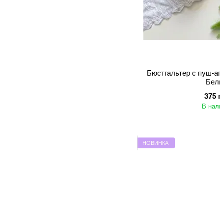
Бюстгальтер с пуш-ап
Бел
375 
В нал
НОВИНКА