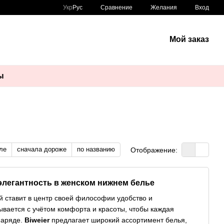
Сравнение
Укр
Рус
Желания
Вход
Мой заказ
ы
ле
сначала дороже
по названию
Отображение:
элегантность в женском нижнем белье
й ставит в центр своей философии удобство и
ывается с учётом комфорта и красоты, чтобы каждая
наряде.
Biweier
предлагает широкий ассортимент белья,