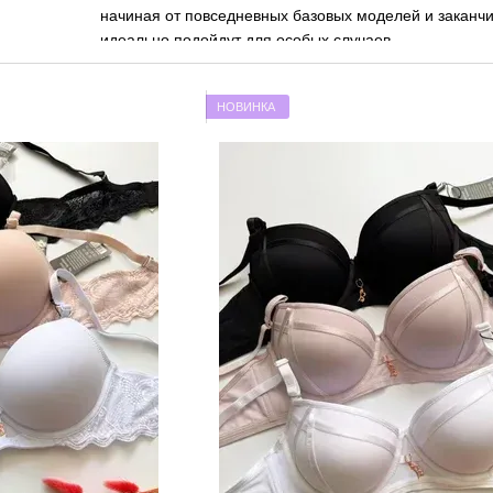
начиная от повседневных базовых моделей и заканч
идеально подойдут для особых случаев.
Основное преимущество бренда
Biweier
заключается
как хлопок, микрофибра и кружево, которые обеспеч
НОВИНКА
долговечность изделий. Модели бренда идеально по
Biweier
универсальным выбором для любой.
Ассортимент женского нижнего белья Biweier
В интернет-магазине
elitestyle.com.ua
представлено 
Вы можете приобрести как классические бюстгальтер
комплекты, которые добавят изысканности вашему о
бельё, которое идеально подчёркивает формы и созд
Наш интернет-магазин предлагает возможность
поку
индивидуальных покупок. Это даёт вам возможность 
за оптовые партии. Мы предлагаем широкий размерн
подходящую модель для своего размера.
Преимущества нижнего белья Biweier
Высокое качество материалов:
Каждая модел
тканей, что обеспечивает комфорт на весь день.