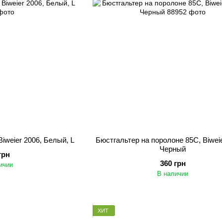
iweier 2006, Белый, L
Бюстгальтер на поролоне 85C, Biweie
Черный
грн
360 грн
ичии
В наличии
ХИТ