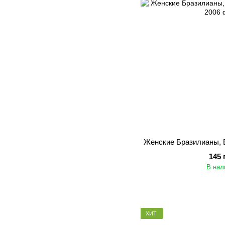
Женские Бразилианы, B
145 
В нал
ХИТ