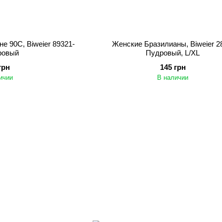
е 90C, Biweier 89321-
Женские Бразилианы, Biweier 2
ровый
Пудровый, L/XL
грн
145 грн
ичии
В наличии