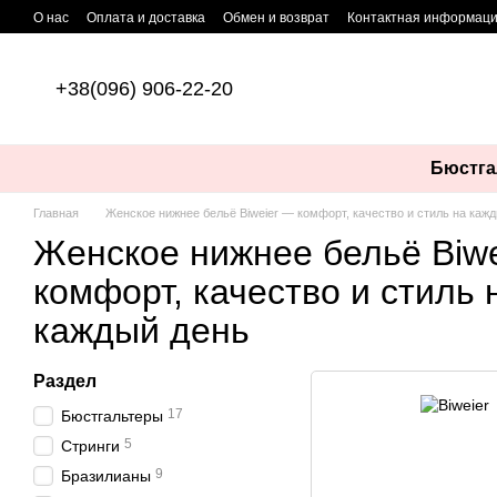
Перейти к основному контенту
О нас
Оплата и доставка
Обмен и возврат
Контактная информац
+38(096) 906-22-20
Бюстга
Главная
Женское нижнее бельё Biweier — комфорт, качество и стиль на каж
Женское нижнее бельё Biw
комфорт, качество и стиль 
каждый день
Раздел
17
Бюстгальтеры
5
Стринги
9
Бразилианы