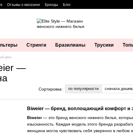
ия
Отзывы о магазине
Бренды
Блог
льтеры
Стринги
Бразилианы
Трусики
Топ
дый день
eier —
на
по популярности
сначала дешев
Сортировка:
Biweier — бренд, воплощающий комфорт и 
Biweier
— это бренд женского нижнего белья, которы
изысканность. Каждая модель этого бренда разрабат
женщина могла чувствовать себя уверенно в любом 