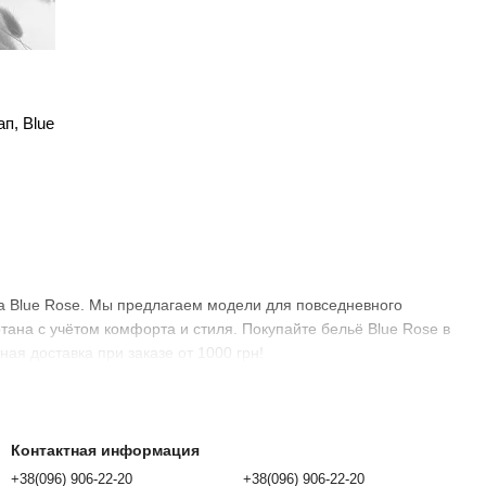
ывается с учётом анатомических особенностей, что
 весь день.
брести бельё поштучно, подбирая именно те модели,
п, Blue
дня, и ваш заказ будет доставлен в кратчайшие сроки по
tyle.com.ua
— это просто, быстро и удобно. Выберите
ормите заказ. Мы предлагаем
бесплатную доставку при
риятным. Откройте для себя мир
Blue Rose
— это
лии.
да Blue Rose. Мы предлагаем модели для повседневного
ана с учётом комфорта и стиля. Покупайте бельё Blue Rose в
ая доставка при заказе от 1000 грн!
Контактная информация
+38(096) 906-22-20
+38(096) 906-22-20