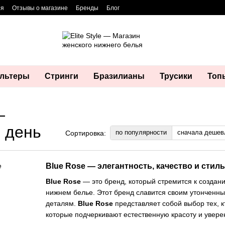
ия
Отзывы о магазине
Бренды
Блог
льтеры
Стринги
Бразилианы
Трусики
Топ
—
 день
по популярности
сначала дешев
Сортировка:
Blue Rose — элегантность, качество и стил
Blue Rose
— это бренд, который стремится к создан
нижнем белье. Этот бренд славится своим утонченн
деталям.
Blue Rose
представляет собой выбор тех, к
которые подчеркивают естественную красоту и увере