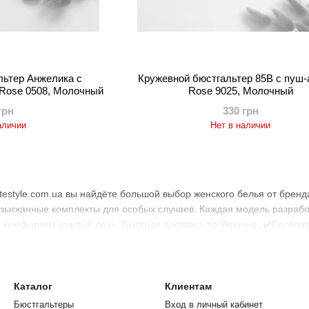
Комфорт и поддержка:
Каждая модель разрабат
обеспечивает идеальную поддержку и комфорт на
Розничная продажа от 1 штуки:
Вы можете прио
которые соответствуют вашим требованиям.
льтер Анжелика с
Кружевной бюстгальтер 85B с пуш-а
Быстрая доставка по Украине:
Заказывайте сего
 Rose 0508, Молочный
Rose 9025, Молочный
всей стране.
грн
330 грн
аличии
Нет в наличии
Как купить женское бельё Blue Rose?
Покупка белья
Blue Rose
в интернет-магазине
elites
понравившуюся модель, добавьте её в корзину и оф
заказе от 1000 грн
, что делает шопинг ещё более п
сочетание стиля, качества и комфорта в каждом изде
itestyle.com.ua вы найдёте большой выбор женского белья от брен
изысканные комплекты для особых случаев. Каждая модель разработ
 комфортом каждый день. Быстрая доставка по Украине. ✔️Бесплатн
Каталог
Клиентам
Бюстгальтеры
Вход в личный кабинет