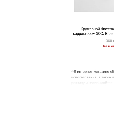
Кружевной бюстга
корректором 90C, Blue
360 
Нет в н
⭐В интернет-магазине el
использования, а также 
розницу и наслаждайтесь