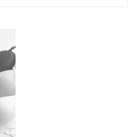
тимент: от базовых бюстгальтеров и трусиков для
ов, которые идеально подойдут для особых случаев. Все
еских особенностей женского тела, обеспечивая идеальную
ернет-магазине elitestyle.com.ua
ольшой выбор женского нижнего белья от
Blue Rose
. Вы
дый день, так и изысканные модели с кружевом и
включает корректирующее бельё, которое поможет
.
 от одной штуки
, что особенно удобно для тех, кто хочет
стям, не переплачивая за оптовые партии. Размерная
ключая
75B, 80B, 85C, 90C
и другие, что позволяет каждой
отавливается из материалов, которые не вызывают
ошение.
 элегантными линиями и декоративными элементами,