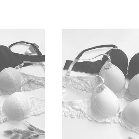
Продукция
Blue Rose
включает в себя широкий ассор
повседневного использования до кружевных комплект
изделия бренда разрабатываются с учётом анатомич
поддержку и комфорт на протяжении всего дня.
Ассортимент женского белья Blue Rose в инт
В интернет-магазине
elitestyle.com.ua
представлен б
можете приобрести как практичные комплекты на каж
декоративными элементами. Наш ассортимент также 
подчеркнуть ваши формы и создать идеальный силуэт
Мы предоставляем возможность
покупки в розницу
подобрать бельё по своим индивидуальным потребно
сетка
Blue Rose
охватывает популярные размеры, в
женщине выбрать подходящий вариант.
Преимущества нижнего белья Blue Rose
Высокое качество тканей:
Бельё
Blue Rose
изг
аллергии, обеспечивая комфорт и длительное н
Изысканный дизайн:
Модели бренда отличаются
которые придают изделию стиль и утонченность.