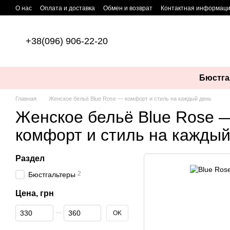
Перейти к основному контенту
О нас
Оплата и доставка
Обмен и возврат
Контактная информац
+38(096) 906-22-20
Бюстга
Главная
Женское бельё Blue Rose — комфорт и стиль на каждый день
Женское бельё Blue Rose 
комфорт и стиль на каждый
Раздел
2
Бюстгальтеры
Цена, грн
От Цена, грн
До Цена, грн
OK