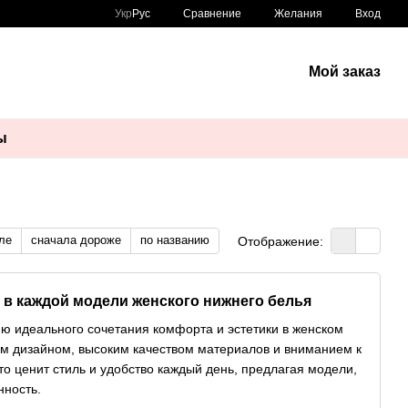
Сравнение
Укр
Рус
Желания
Вход
Мой заказ
ы
ле
сначала дороже
по названию
Отображение:
ь в каждой модели женского нижнего белья
ию идеального сочетания комфорта и эстетики в женском
ым дизайном, высоким качеством материалов и вниманием к
то ценит стиль и удобство каждый день, предлагая модели,
нность.