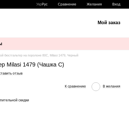
Сравнение
Укр
Рус
Желания
Вход
Мой заказ
ы
ой бюстгальтер на поролоне 80C, Milasi 1479, Черный
р Milasi 1479 (Чашка C)
ставить отзыв
К сравнению
В желания
пительной скидки