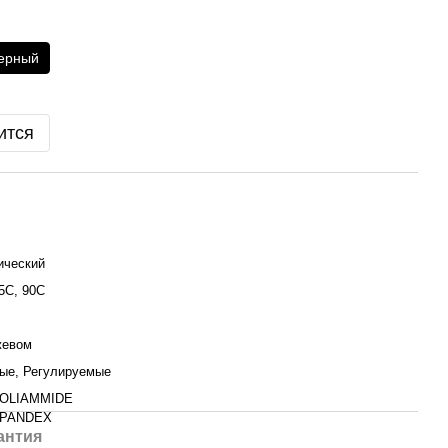
ерный
ится
ический
5C, 90C
жевом
ые, Регулируемые
POLIAMMIDE
SPANDEX
антия