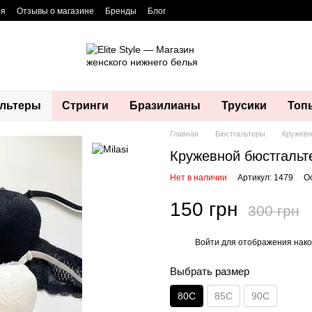
ия
Отзывы о магазине
Бренды
Блог
льтеры
Стринги
Бразилианы
Трусики
Топ
Главная
Бюстгальтеры
Кружевн
Кружевной бюстгальте
Нет в наличии
Артикул: 1479
О
150 грн
300 грн
Войти
для отображения нако
%
Выбрать размер
80C
85C
90C