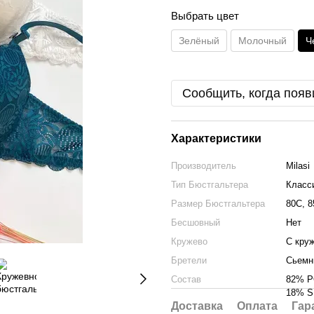
Выбрать цвет
Зелёный
Молочный
Ч
Сообщить, когда появ
Характеристики
Производитель
Milasi
Тип Бюстгальтера
Класс
Размер Бюстгальтера
80C, 8
Бесшовный
Нет
Кружево
С кру
Бретели
Сьемн
Состав
82% 
18% 
Доставка
Оплата
Гар