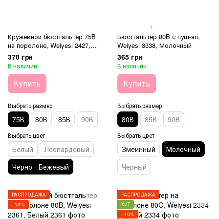
1
Кружевной бюстгальтер 75B
Бюстгальтер 80B с пуш-ап,
на поролоне, Weiyesi 2427,
Weiyesi 8338, Молочный
Черно-бежевый
370 грн
365 грн
В наличии
В наличии
Купить
Купить
Выбрать размер
Выбрать размер
75В
80В
85В
90В
80В
85В
90В
Выбрать цвет
Выбрать цвет
Белый
Леопардовый
Змеинный
Молочный
Черно - Бежевый
Черный
РАСПРОДАЖА
РАСПРОДАЖА
−13%
ХИТ
−16%