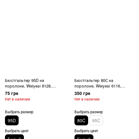
Бюстгальтер 95D на
Бюстгальтер 80С на
поролоне, Weiyesi 8128,
поролоне, Weiyesi 6116,
Белый
Белый
75 грн
350 грн
Нет в наличии
Нет в наличии
Выбрать размер
Выбрать размер
95D
80C
95C
Выбрать цвет
Выбрать цвет