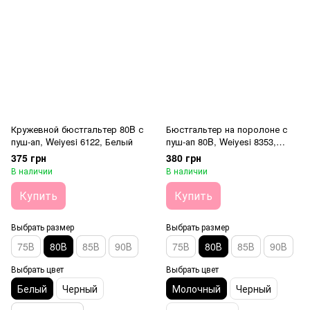
Кружевной бюстгальтер 80B с
Бюстгальтер на поролоне с
пуш-ап, Weiyesi 6122, Белый
пуш-ап 80B, Weiyesi 8353,
Молочный
375 грн
380 грн
В наличии
В наличии
Купить
Купить
Выбрать размер
Выбрать размер
75В
80В
85В
90В
75В
80В
85В
90В
Выбрать цвет
Выбрать цвет
Белый
Черный
Молочный
Черный