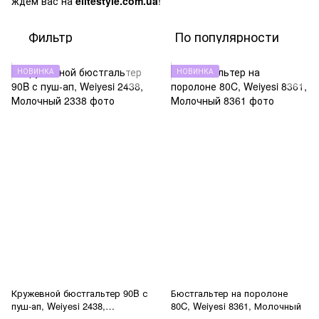
ждем вас на
elitestyle.com.ua
!
Фильтр
По популярности
НОВИНКА
НОВИНКА
Кружевной бюстгальтер 90B с
Бюстгальтер на поролоне
пуш-ап, Weiyesi 2438,
80C, Weiyesi 8361, Молочный
Молочный