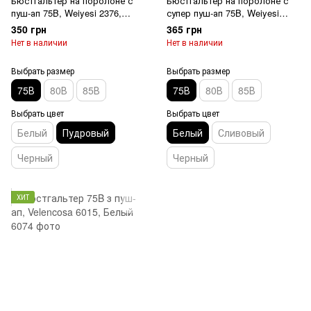
Бюстгальтер на поролоне с
Бюстгальтер на поролоне с
пуш-ап 75B, Weiyesi 2376,
супер пуш-ап 75B, Weiyesi
Пудровый
8344, Белый
350 грн
365 грн
Нет в наличии
Нет в наличии
Выбрать размер
Выбрать размер
75В
80В
85В
75В
80В
85В
Выбрать цвет
Выбрать цвет
Белый
Пудровый
Белый
Сливовый
Черный
Черный
ХИТ