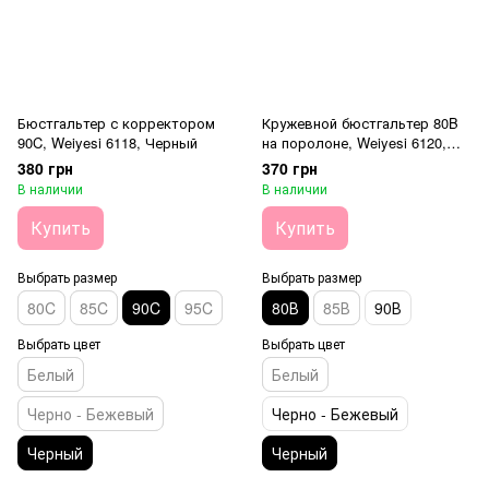
Бюстгальтер с корректором
Кружевной бюстгальтер 80B
90C, Weiyesi 6118, Черный
на поролоне, Weiyesi 6120,
Черный
380 грн
370 грн
В наличии
В наличии
Купить
Купить
Выбрать размер
Выбрать размер
80C
85C
90C
95C
80В
85В
90В
Выбрать цвет
Выбрать цвет
Белый
Белый
Черно - Бежевый
Черно - Бежевый
Черный
Черный