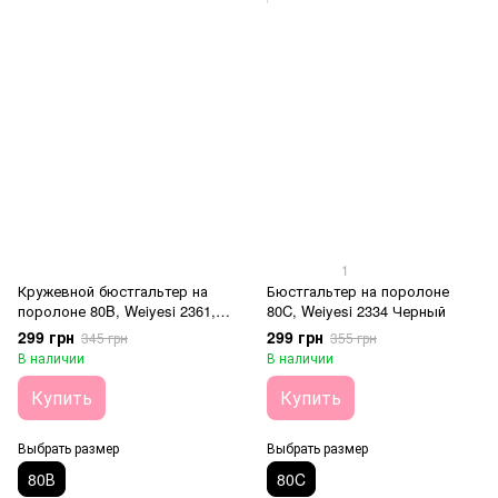
1
Кружевной бюстгальтер на
Бюстгальтер на поролоне
поролоне 80B, Weiyesi 2361,
80C, Weiyesi 2334 Черный
Белый
299 грн
299 грн
345 грн
355 грн
В наличии
В наличии
Купить
Купить
Выбрать размер
Выбрать размер
80В
80C