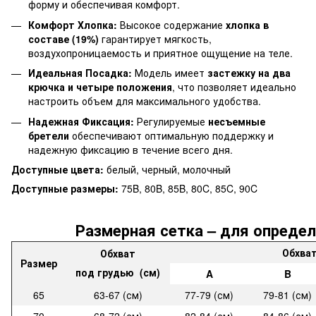
форму и обеспечивая комфорт.
Комфорт Хлопка:
Высокое содержание
хлопка в
составе (19%)
гарантирует мягкость,
воздухопроницаемость и приятное ощущение на теле.
Идеальная Посадка:
Модель имеет
застежку на два
крючка и четыре положения
, что позволяет идеально
настроить объем для максимального удобства.
Надежная Фиксация:
Регулируемые
несъемные
бретели
обеспечивают оптимальную поддержку и
надежную фиксацию в течение всего дня.
Доступные цвета:
белый, черный, молочный
Доступные размеры:
75B, 80B, 85B, 80C, 85C, 90C
Размерная сетка – для определ
Обхват
Обхват
Размер
под грудью (см)
A
B
65
63-67 (см)
77-79 (см)
79-81 (см)
70
68-72 (см)
82-84 (см)
84-86 (см)