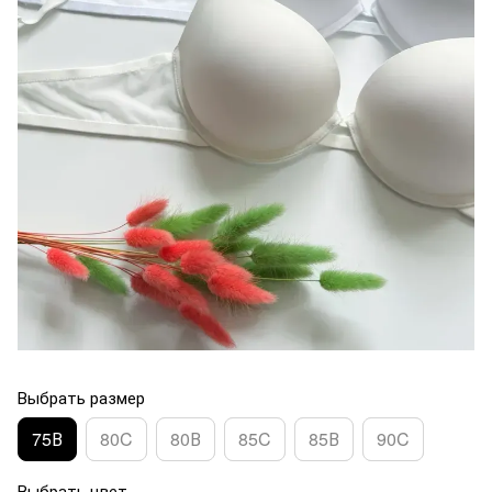
Выбрать размер
75В
80C
80В
85C
85В
90C
Выбрать цвет