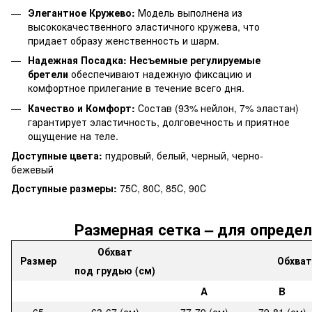
Элегантное Кружево:
Модель выполнена из
высококачественного эластичного кружева, что
придает образу женственность и шарм.
Надежная Посадка:
Несъемные регулируемые
бретели
обеспечивают надежную фиксацию и
комфортное прилегание в течение всего дня.
Качество и Комфорт:
Состав (93% нейлон, 7% эластан)
гарантирует эластичность, долговечность и приятное
ощущение на теле.
Доступные цвета:
пудровый, белый, черный, черно-
бежевый
Доступные размеры:
75С, 80С, 85С, 90С
Размерная сетка – для определ
Обхват
Размер
Обхват
под грудью (см)
A
B
65
63-67 (см)
77-79 (см)
79-81 (см)