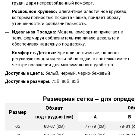
груди, даря непревзойденный комфорт.
Роскошное Кружево:
Элегантное эластичное кружево,
которым полностью покрыта чашка, придает образу
утонченность и соблазнительность.
Идеальная Посадка:
Модель комфортно прилегает к
телу, формируя соблазнительную линию декольте и
обеспечивая надежную поддержку.
Комфорт в Деталях:
Бретели несъемные, но легко
регулируются для идеальной посадки, а застежка имеет
четыре положения для максимального удобства.
Доступные цвета:
белый, черный, черно-бежевый
Доступные размеры:
75B, 80B, 85B
Размерная сетка – для опреде
Обхват
Обх
Размер
под грудью (см)
A
B
65
63-67 (см)
77-79 (см)
79-81 (